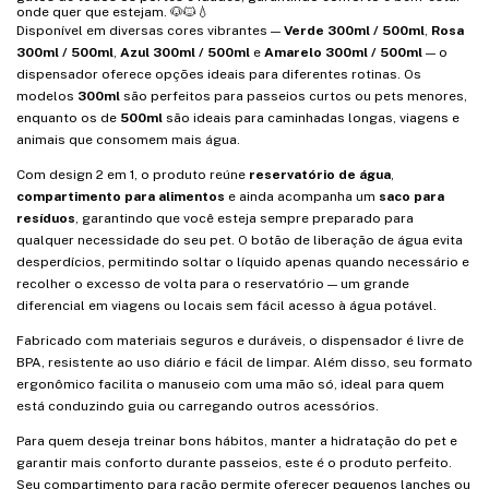
onde quer que estejam. 🐶🐱💧
Disponível em diversas cores vibrantes —
Verde 300ml / 500ml
,
Rosa
300ml / 500ml
,
Azul 300ml / 500ml
e
Amarelo 300ml / 500ml
— o
dispensador oferece opções ideais para diferentes rotinas. Os
modelos
300ml
são perfeitos para passeios curtos ou pets menores,
enquanto os de
500ml
são ideais para caminhadas longas, viagens e
animais que consomem mais água.
Com design 2 em 1, o produto reúne
reservatório de água
,
compartimento para alimentos
e ainda acompanha um
saco para
resíduos
, garantindo que você esteja sempre preparado para
qualquer necessidade do seu pet. O botão de liberação de água evita
desperdícios, permitindo soltar o líquido apenas quando necessário e
recolher o excesso de volta para o reservatório — um grande
diferencial em viagens ou locais sem fácil acesso à água potável.
Fabricado com materiais seguros e duráveis, o dispensador é livre de
BPA, resistente ao uso diário e fácil de limpar. Além disso, seu formato
ergonômico facilita o manuseio com uma mão só, ideal para quem
está conduzindo guia ou carregando outros acessórios.
Para quem deseja treinar bons hábitos, manter a hidratação do pet e
garantir mais conforto durante passeios, este é o produto perfeito.
Seu compartimento para ração permite oferecer pequenos lanches ou