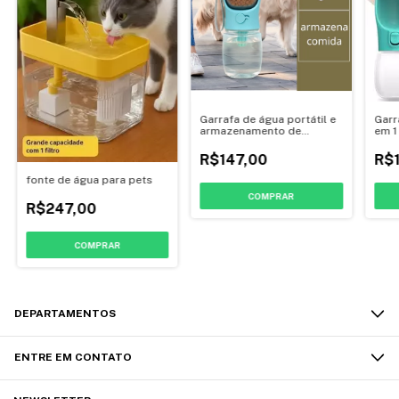
Garrafa de água portátil e
Garr
armazenamento de
em 1
alimentos para cães e
gatos
R$147,00
R$1
fonte de água para pets
COMPRAR
R$247,00
COMPRAR
DEPARTAMENTOS
ENTRE EM CONTATO