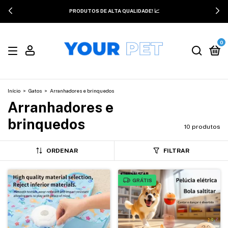
FRETE GRÁTIS SOMENTE HOJE! 🔥
0
Início
>
Gatos
>
Arranhadores e brinquedos
Arranhadores e
brinquedos
10 produtos
ORDENAR
FILTRAR
GRÁTIS